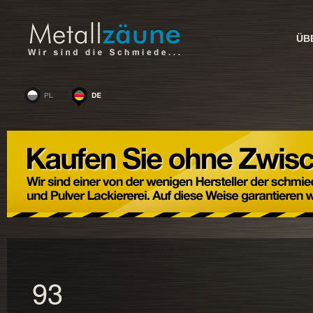
ÜB
93