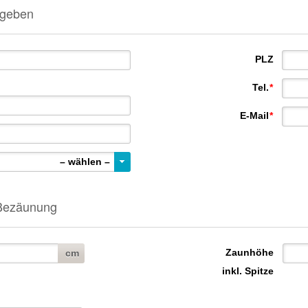
ngeben
PLZ
Tel.
*
E-Mail
*
– wählen –
 Bezäunung
Zaunhöhe
cm
inkl. Spitze